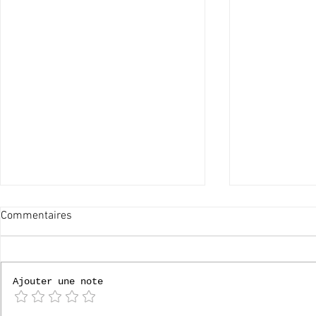
Commentaires
[P6] Bruges
Ajouter une note
[P4] Loverval 2026