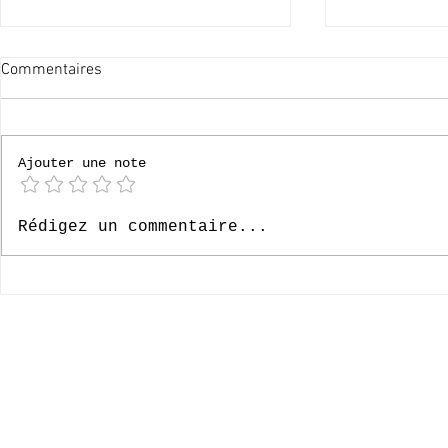
Commentaires
60x merci !
Ajouter une note
Le Paradis, 6
Rédigez un commentaire...
- Episode 33
© 2020-2026 Complexe Scolaire Paradis des Enfants