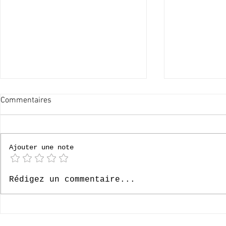
Commentaires
[P6] Bruges
Ajouter une note
[P4] Loverval 2026
Rédigez un commentaire...