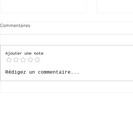
Commentaires
60x merci !
Ajouter une note
Le Paradis, 6
Rédigez un commentaire...
- Episode 33
© 2020-2026 Complexe Scolaire Paradis des Enfants