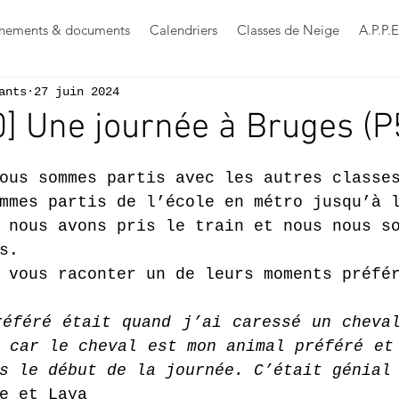
nements & documents
Calendriers
Classes de Neige
A.P.P.E
ants
27 juin 2024
20] Une journée à Bruges (P
s sur 5.
ous sommes partis avec les autres classe
mmes partis de l’école en métro jusqu’à 
 nous avons pris le train et nous nous s
s.
 vous raconter un de leurs moments préfé
éféré était quand j’ai caressé un cheval
 car le cheval est mon animal préféré et 
s le début de la journée. C’était génial
e et Laya