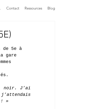
.
Contact
Ressources
Blog
5E)
s de 5e à 
la gare 
ommes 
rés.
 noir. J’ai 
j’attendais 
 ! » 