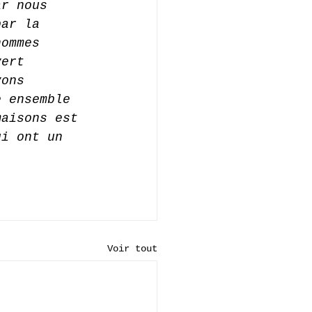
ar nous 
par la 
hommes 
vert 
vons 
e ensemble 
maisons est 
ui ont un 
Voir tout