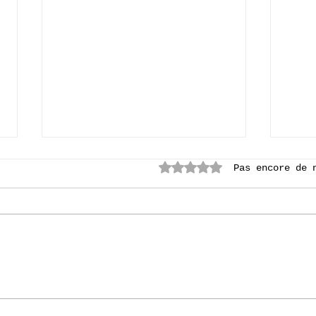
Noté 0 étoile sur 5.
Pas encore de 
Le Paradis, 60 ans d'histoire(s)
Le Pa
.
- Episode 33
- Ep