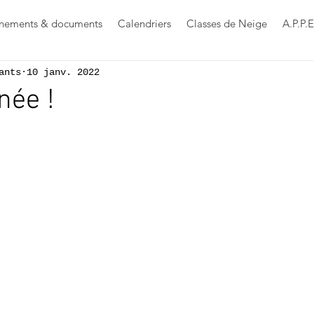
nements & documents
Calendriers
Classes de Neige
A.P.P.E
ants
10 janv. 2022
née !
s sur 5.