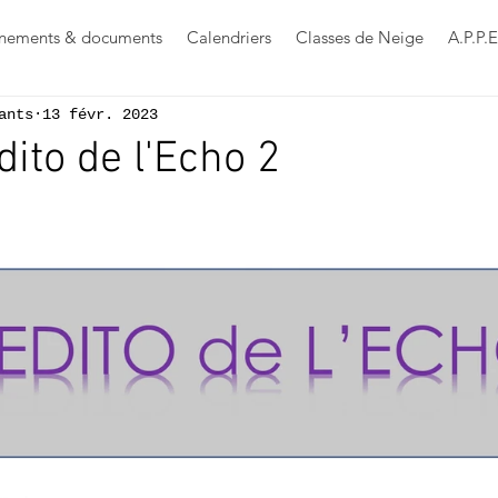
nements & documents
Calendriers
Classes de Neige
A.P.P.E
ants
13 févr. 2023
édito de l'Echo 2
s sur 5.