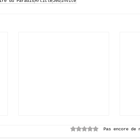
ire du Paradis
Article
Jeu
Invité
Noté 0 étoile sur 5.
Pas encore de 