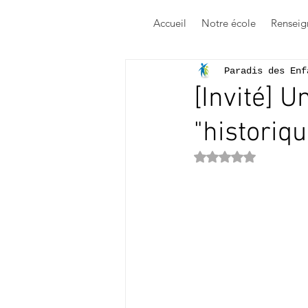
Accueil
Notre école
Renseig
Paradis des Enf
[Invité] 
"historique
Noté NaN étoile