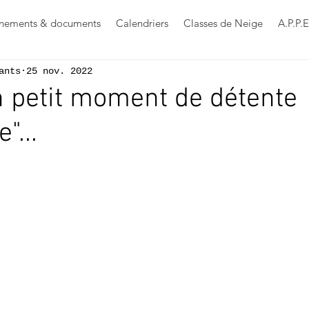
nements & documents
Calendriers
Classes de Neige
A.P.P.E
ants
25 nov. 2022
Un petit moment de détente
"...
s sur 5.