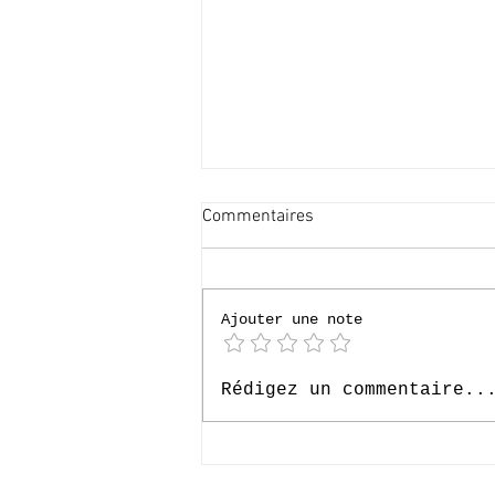
Commentaires
Ajouter une note
[P4] Loverval 2026
Rédigez un commentaire..