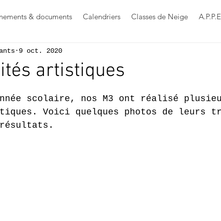
nements & documents
Calendriers
Classes de Neige
A.P.P.E
ants
9 oct. 2020
ités artistiques
s sur 5.
nnée scolaire, nos M3 ont réalisé plusie
tiques. Voici quelques photos de leurs t
résultats.