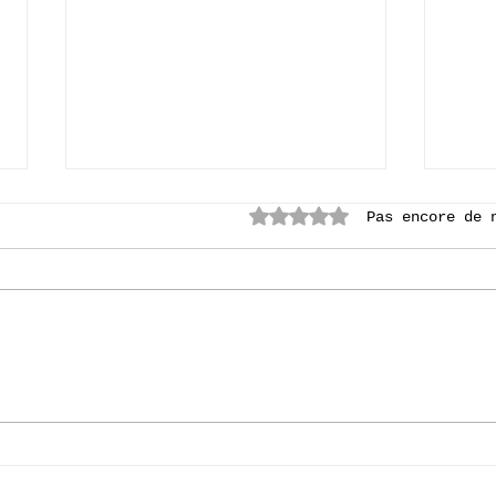
Noté 0 étoile sur 5.
Pas encore de 
[P6] Bruges 2026
[P2A
.
lit"