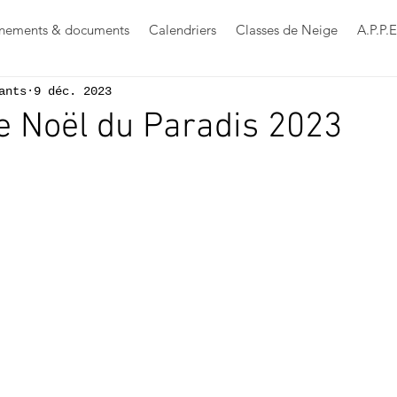
nements & documents
Calendriers
Classes de Neige
A.P.P.E
ants
9 déc. 2023
 Noël du Paradis 2023
s sur 5.