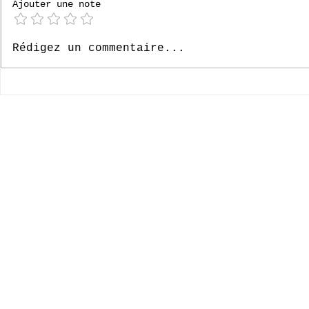
[P6] Bruges
Ajouter une note
[P4] Loverval 2026
Rédigez un commentaire...
© 2020-2026 Complexe Scolaire Paradis des Enfants