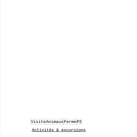
Visite
Animaux
Ferme
P2
Activités & excursions