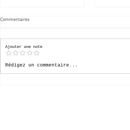
Commentaires
60x merci !
Ajouter une note
Le Paradis, 6
Rédigez un commentaire...
- Episode 33
© 2020-2026 Complexe Scolaire Paradis des Enfants