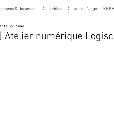
nements & documents
Calendriers
Classes de Neige
A.P.P.E
ants
27 janv.
] Atelier numérique Logisc
s sur 5.