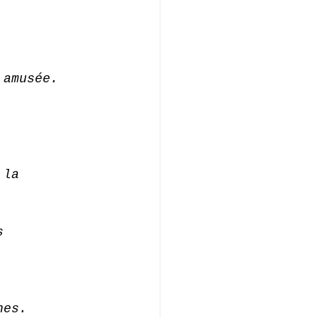
 amusée.
 la 
s 
hes.