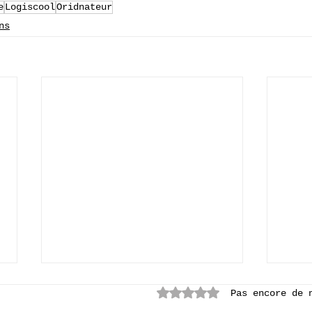
e
Logiscool
Oridnateur
ns
Noté 0 étoile sur 5.
Pas encore de 