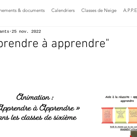
nements & documents
Calendriers
Classes de Neige
A.P.P.E
ants
25 nov. 2022
prendre à apprendre"
s sur 5.