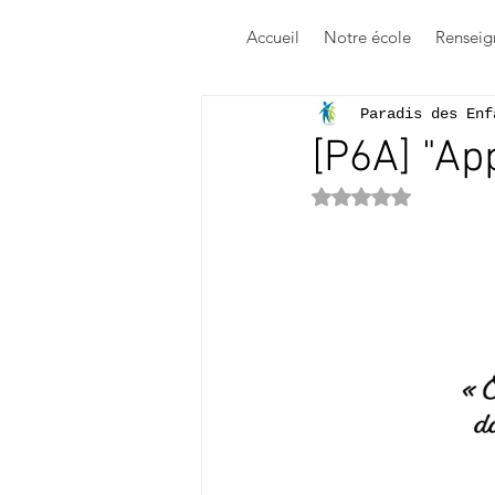
Accueil
Notre école
Renseig
Paradis des Enf
[P6A] "Ap
Noté NaN étoile