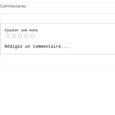
Commentaires
[P6] Bruges
Ajouter une note
[P4] Loverval 2026
Rédigez un commentaire...
© 2020-2026 Complexe Scolaire Paradis des Enfants