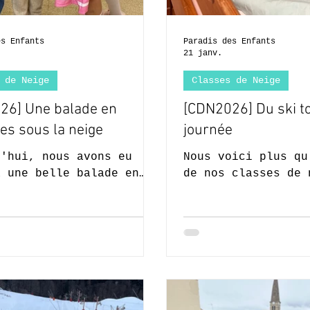
es Enfants
Paradis des Enfants
21 janv.
 de Neige
Classes de Neige
26] Une balade en
[CDN2026] Du ski to
es sous la neige
journée
d'hui, nous avons eu
Nous voici plus qu
à une belle balade en
de nos classes de 
tes. Imaginez-vous deux
le temps passe vit
 en pleine nature, dans
pas le temps de tr
c des écrins avec la
nous allons le mat
en train de tomber. Ce
l'après-midi skier
gnifique. Somme toute
évoluons à vue d'o
nt aussi. Et oui, la
reçu les félicitat
e la veille a laissé
moniteurs. Mais on
es traces de fatigue
quelque chose se p