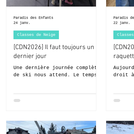
Paradis des Enfants
Paradis d
24 janv.
22 janv.
Classes de Neige
Classes
[CDN2026] Il faut toujours un
[CDN20
dernier jour
raquett
Une dernière journée complète
Aujour
de ski nous attend. Le temps
droit 
fut assez mitigé pour ce
raquet
dernier jour, alternant entre
heures
neige et pluie. Bref, un
le par
challenge de plus ;-) C'est
neige 
l'occasion de montrer à nos
fut ma
moniteurs ce que l'on a appris
fatiga
durant toute cette semaine. Et
boum d
en plus, cerise sur le gâteau,
quelqu