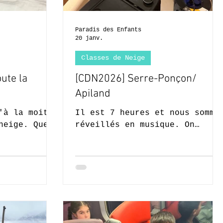
Paradis des Enfants
20 janv.
Classes de Neige
ute la
[CDN2026] Serre-Ponçon/
Apiland
'à la moitié
Il est 7 heures et nous somme
neige. Que
réveillés en musique. On
e ici! Et
adore! Ca va booster notre
aîner car
journée. Petit moment de répi
in et
pour nos jambes et genoux.
. Nous
Aujourd'hui, nous n'aurons pa
eil et avons
cours de ski. Par contre, le
ions des
programme s'annonce chargé.
 sent que
Nous allons en car au lac de
répare au
Serre-Ponçon et profitons de