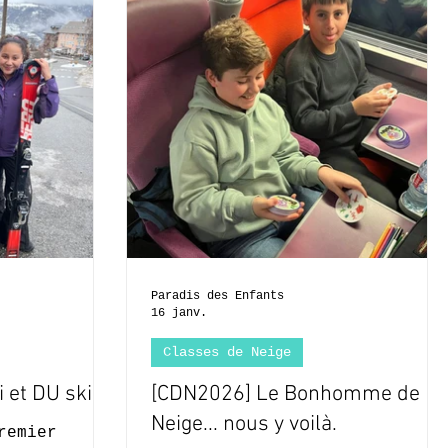
 Mais quoi?
cette magnifique vue pour
a boum. Mais
prendre la pose au pied du
rra. Nous
barrage. Ensuite direction le
es élèves de
muséoscope, jouxtant le
voyé deux
barrage afin d'y découvrir no
des
seulement la nécessité de ce
classes de
barrage, mais aussi sa pha
Paradis des Enfants
16 janv.
Classes de Neige
 et DU ski
[CDN2026] Le Bonhomme de
Neige... nous y voilà.
remier