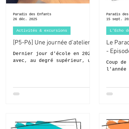
Paradis des Enfants
Paradis des
26 déc. 2025
15 sept. 20
Activités & excursions
L'Echo d
[P5-P6] Une journée d'ateliers
Le Parad
- Episod
Dernier jour d'école en 2025
avec, au degré supérieur, une
Coup de
journée d'ateliers promise
l'année
par saint Nicolas. L'occasion
prises 
d'apprendre autrement, de
jeune é
jouer ensemble et de préparer
et gran
de bonnes petites
gourmandises.