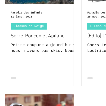
Paradis des Enfants
Paradis des
31 janv. 2023
25 nov. 202
Classes de Neige
L'Echo d
Serre-Ponçon et Apiland
[Edito] L
Petite coupure aujourd'hui:
Chers L
nous n'avons pas skié. Nous
Lectric
nous sommes rendus à Serre-
notre b
Ponçon afin de visiter le
de notr
Muséoscope retraçant...
de l’Ec
Chaque.