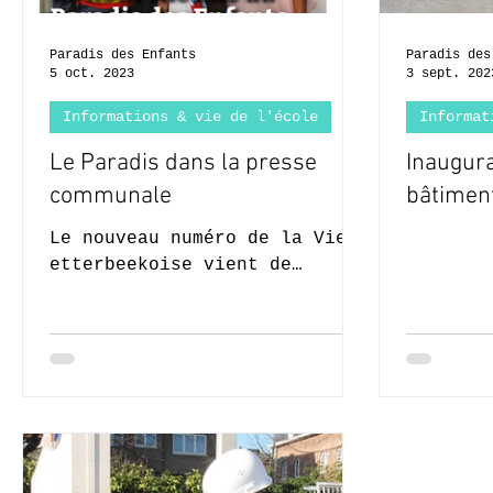
Paradis des Enfants
Paradis des
5 oct. 2023
3 sept. 202
Informations & vie de l'école
Informat
Le Paradis dans la presse
Inaugur
communale
bâtimen
Le nouveau numéro de la Vie
etterbeekoise vient de
paraître. L'inauguration de
notre nouvelle aile y tient
une place toute
particulière....