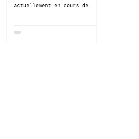
actuellement en cours de
construction au Paradis des
Enfants. Monsieur le
Bourgmestre Vincent De Wolf
a...
© 2020-2026 Complexe Scolaire Paradis des Enfants