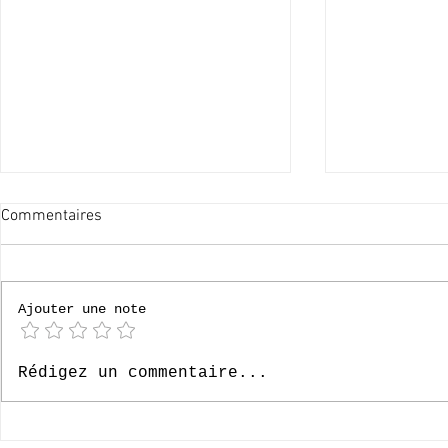
Commentaires
[P6] Bruges
Ajouter une note
[P4] Loverval 2026
Rédigez un commentaire...