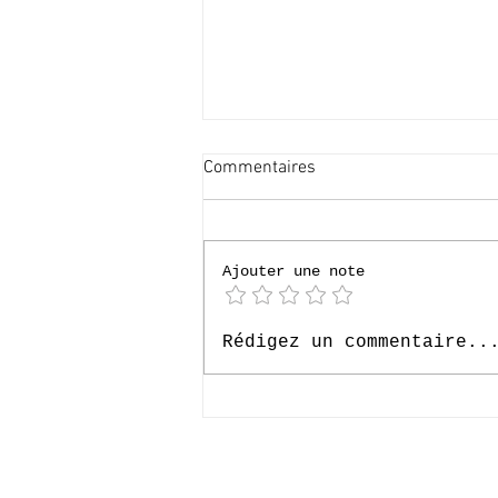
Commentaires
Ajouter une note
[P4] Loverval 2026
Rédigez un commentaire..
© 2020-2026 Complexe Scolair