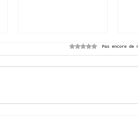
Noté 0 étoile sur 5.
Pas encore de 
[P6] Bruges 2026
[P2A
.
lit"
e Paradis des Enfants
36A, avenue Commandant