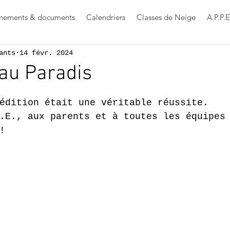
nements & documents
Calendriers
Classes de Neige
A.P.P.E
ants
14 févr. 2024
au Paradis
s sur 5.
édition était une véritable réussite.
.E., aux parents et à toutes les équipes
!