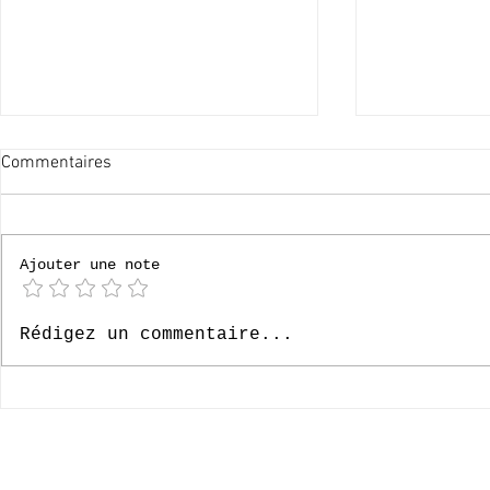
Commentaires
Ajouter une note
Bonnes vacances !
Pardoes, le F
Rédigez un commentaire...
néerlandais
© 2020-2026 Complexe Scolaire Paradis des Enfants