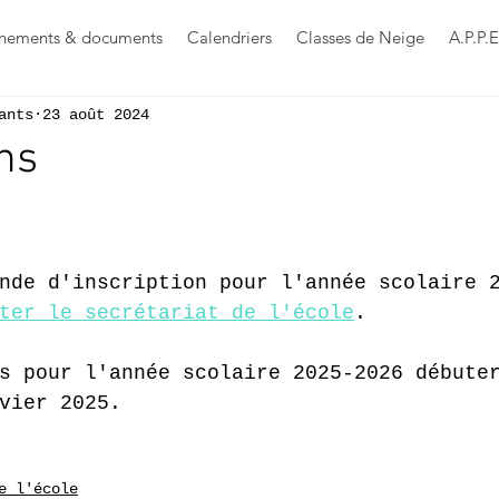
nements & documents
Calendriers
Classes de Neige
A.P.P.E
ants
23 août 2024
ons
s sur 5.
nde d'inscription pour l'année scolaire 
ter le secrétariat de l'école
.
s pour l'année scolaire 2025-2026 débute
vier 2025.
e l'école