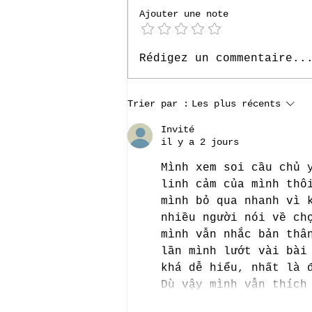
Ajouter une note
Bonnes vacances !
Rédigez un commentaire..
Trier par :
Les plus récents
Invité
il y a 2 jours
Mình xem soi cầu chủ 
linh cảm của mình thô
mình bỏ qua nhanh vì 
nhiều người nói về ch
mình vẫn nhắc bản thâ
lần mình lướt vài bài
khá dễ hiểu, nhất là 
Dù vậy mình vẫn thích