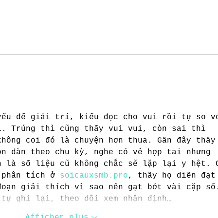
[Ecol
Pardoes, le Festival du Livre en
.
néerlandais
yếu để giải trí, kiểu đọc cho vui rồi tự so v
i. Trúng thì cũng thấy vui vui, còn sai thì 
không coi đó là chuyện hơn thua. Gần đây thấy
ọn dàn theo chu kỳ, nghe có vẻ hợp tai nhưng 
n là số liệu cũ không chắc sẽ lặp lại y hệt. 
 phân tích ở 
soicauxsmb.pro
, thấy họ diễn đạt
đoạn giải thích vì sao nên gạt bớt vài cặp số
 tự ghi lại, theo dõi xem nhận định…
Afficher plus