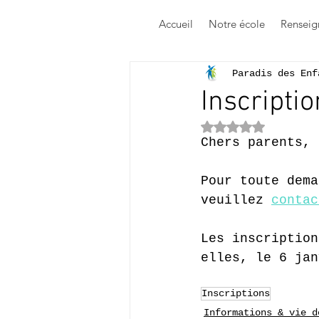
Accueil
Notre école
Renseig
Paradis des Enf
Inscripti
Noté NaN étoile
Chers parents,
Pour toute dema
veuillez 
contac
Les inscription
elles, le 6 jan
Inscriptions
Informations & vie d