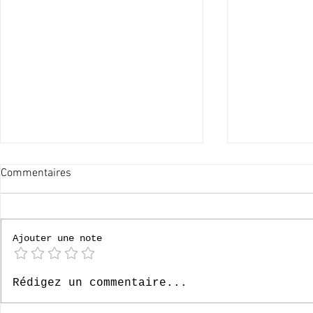
Commentaires
Ajouter une note
Bonnes vacances !
Pardoes, le F
Rédigez un commentaire...
néerlandais