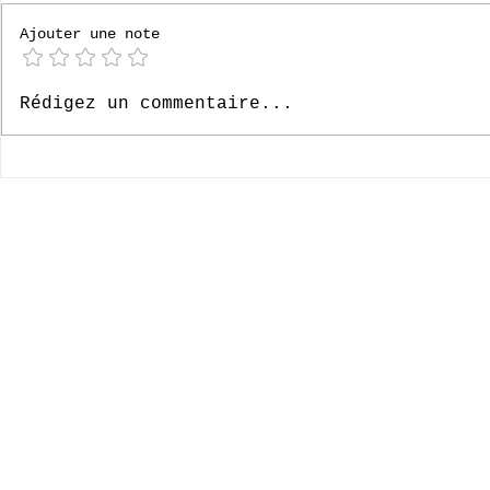
Ajouter une note
Bonnes vacances !
[P4] Loverva
Rédigez un commentaire...
© 2020-2026 Complexe Scolaire Paradis des Enfants