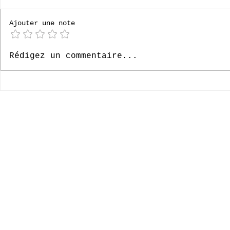
[P6] Bruges
Ajouter une note
[P4] Loverval 2026
Rédigez un commentaire...
© 2020-2026 Complexe Scolaire Paradis des Enfants