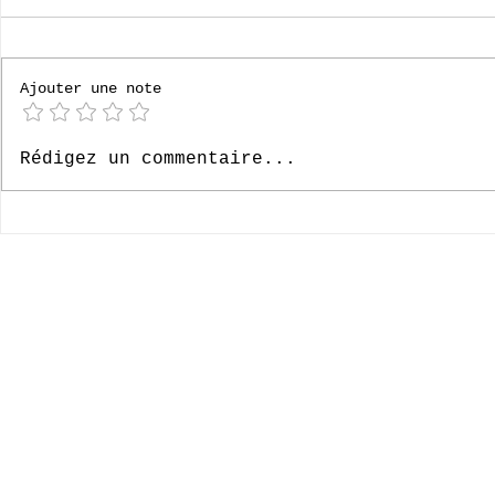
[P6] Bruges
Ajouter une note
[P4] Loverval 2026
Rédigez un commentaire...
© 2020-2026 Complexe Scolaire Paradis des Enfants