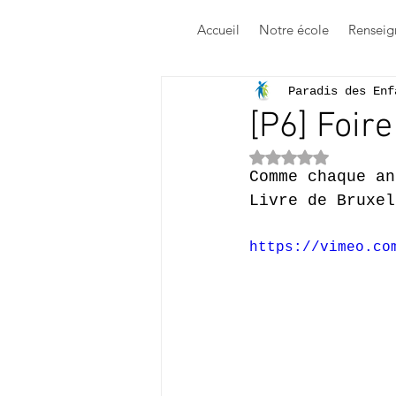
Accueil
Notre école
Renseig
Paradis des Enf
[P6] Foir
Noté NaN étoile
Comme chaque an
Livre de Bruxel
https://vimeo.co