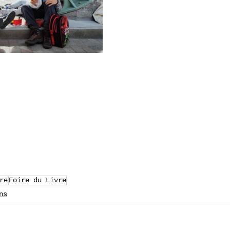
re
Foire du Livre
ns