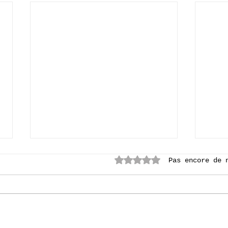
Noté 0 étoile sur 5.
Pas encore de 
[P6] Bruges 2026