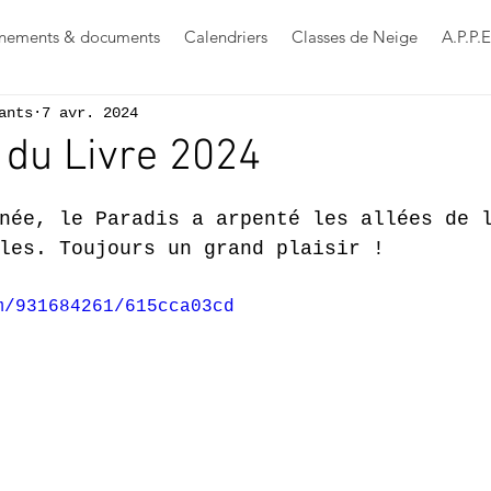
nements & documents
Calendriers
Classes de Neige
A.P.P.E
ants
7 avr. 2024
e du Livre 2024
s sur 5.
née, le Paradis a arpenté les allées de 
les. Toujours un grand plaisir !
m/931684261/615cca03cd