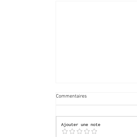
Commentaires
Ajouter une note
[P4] Loverval 2026