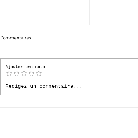
Commentaires
[P6] Bruges
Ajouter une note
[P4] Loverval 2026
Rédigez un commentaire...
© 2020-2026 Complexe Scolaire Paradis des Enfants