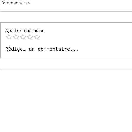
Commentaires
Ajouter une note
Bonnes vacances !
[P4] Loverva
Rédigez un commentaire...
© 2020-2026 Complexe Scolaire Paradis des Enfants