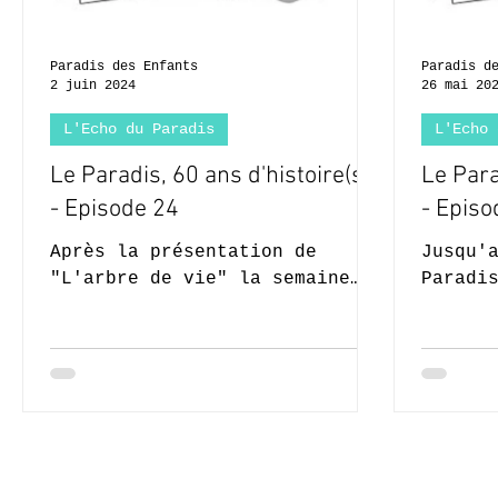
Paradis des Enfants
Paradis d
2 juin 2024
26 mai 20
L'Echo du Paradis
L'Echo 
Le Paradis, 60 ans d'histoire(s)
Le Para
- Episode 24
- Episo
Après la présentation de
Jusqu'
"L'arbre de vie" la semaine
Paradi
dernière, voici le second
accuei
volet de notre évocation des
d'art.
sculptures présentes au...
partie
© 2020-2026 Complexe Scolair