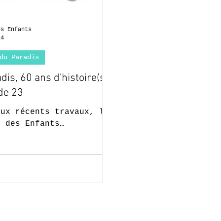
es Enfants
24
du Paradis
dis, 60 ans d'histoire(s)
de 23
aux récents travaux, le
s des Enfants
llait deux sculptures
 Ces oeuvres ont fait
 du "décor scolaire"...
e Paradis des Enfants
36A, avenue Commandant