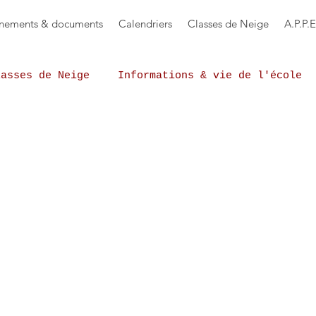
nements & documents
Calendriers
Classes de Neige
A.P.P.E
lasses de Neige
Informations & vie de l'école