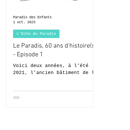
Paradis des Enfants
1 oct. 2023
L'Echo du Paradis
Le Paradis, 60 ans d'histoire(s)
- Episode 1
Voici deux années, à l'été
2021, l'ancien bâtiment de la
section maternelle de notre
école a été démoli. Une
nouvelle structure...
© 2020-2026 Complexe Scolair