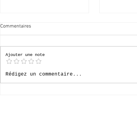
Commentaires
60x merci !
Ajouter une note
Le Paradis, 6
Rédigez un commentaire...
- Episode 33
© 2020-2026 Complexe Scolaire Paradis des Enfants