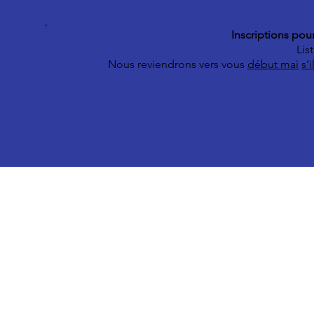
Inscriptions pour
Lis
Nous reviendrons vers vous
début mai
s’
© 2020-2026 Complexe Scolaire Paradis des Enfants