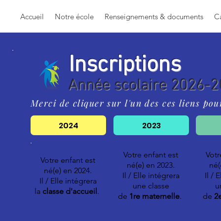
Accueil
Notre école
Renseignements & documents
Ca
Inscriptions
Année scolaire 2026-
Merci de cliquer sur l'un des ces liens pou
2024
2023
Votre enfant est
Votr
Votre enfant est
né(e) en 2023.
né(
né(e) en 2024
.
Il / Elle intégrera
Il / 
Il / Elle intégrera
une classe
u
la
classe d'accueil
.
de
1re maternelle
.
de
2