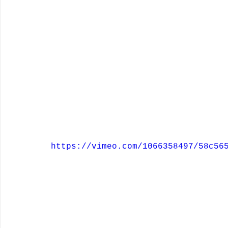
https://vimeo.com/1066358497/58c56