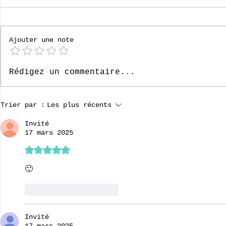
Ajouter une note
[CDN2026] Il faut toujours un
[CDN2026] U
Rédigez un commentaire...
dernier jour
raquettes so
Trier par :
Les plus récents
Invité
17 mars 2025
Noté 5 étoiles sur 5.
🙂
J'aime
Répondre
Invité