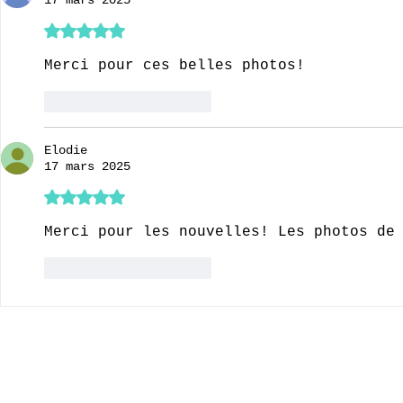
17 mars 2025
Noté 5 étoiles sur 5.
Merci pour ces belles photos! 
J'aime
Répondre
Elodie
17 mars 2025
Noté 5 étoiles sur 5.
Merci pour les nouvelles! Les photos de
J'aime
Répondre
© 2020-2026 Complexe Scolaire Paradis des Enfants