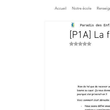
Accueil
Notre école
Renseig
Paradis des Enf
[P1A] La 
Noté NaN étoile