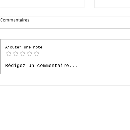
Commentaires
60x merci !
Ajouter une note
Le Paradis, 6
Rédigez un commentaire...
- Episode 33
© 2020-2026 Complexe Scolaire Paradis des Enfants