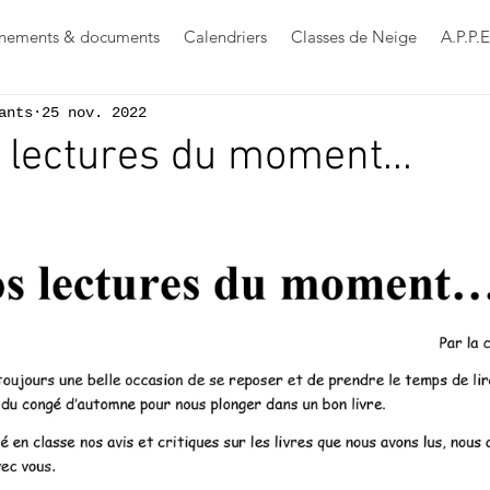
nements & documents
Calendriers
Classes de Neige
A.P.P.E
ants
25 nov. 2022
 lectures du moment...
s sur 5.