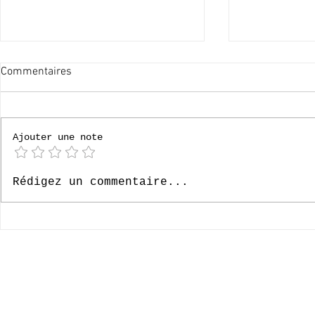
Commentaires
60x merci !
Ajouter une note
Le Paradis, 6
Rédigez un commentaire...
- Episode 33
© 2020-2026 Complexe Scolaire Paradis des Enfants